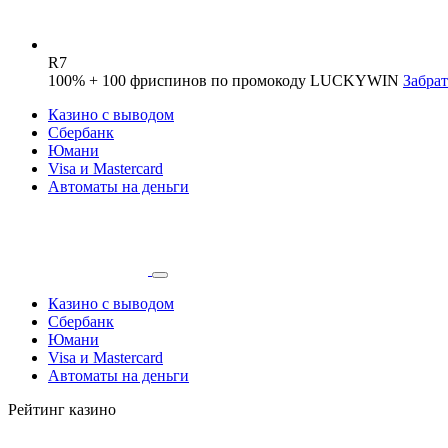
R7
100% + 100 фриспинов по промокоду LUCKYWIN
Забрат
Казино с выводом
Сбербанк
Юмани
Visa и Mastercard
Автоматы на деньги
Казино с выводом
Сбербанк
Юмани
Visa и Mastercard
Автоматы на деньги
Рейтинг казино