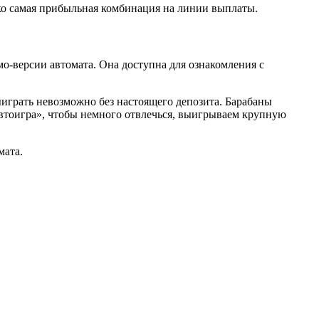
ко самая прибыльная комбинация на линии выплаты.
о-версии автомата. Она доступна для ознакомления с
выиграть невозможно без настоящего депозита. Барабаны
втоигра», чтобы немного отвлечься, выигрываем крупную
мата.