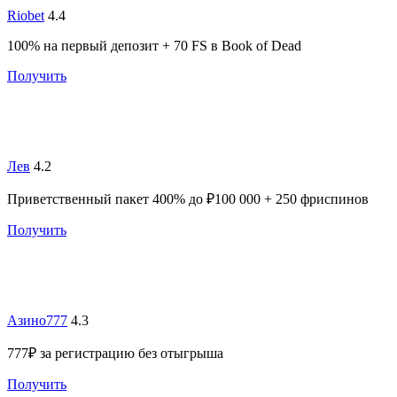
Riobet
4.4
100% на первый депозит + 70 FS в Book of Dead
Получить
Лев
4.2
Приветственный пакет 400% до ₽100 000 + 250 фриспинов
Получить
Азино777
4.3
777₽ за регистрацию без отыгрыша
Получить