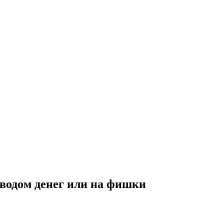
водом денег или на фишки