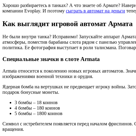
Хорошо разбираетесь в танках? А что знаете об Армате? Навер
компании Evoplay. И поэтому
сыграть в автомат на деньги
тепе
Как выглядит игровой автомат Армата
Не были внутри танка? Исправимо! Запускайте аппарат Армата
атмосферы, поместив барабаны слота рядом с панелью управлен
политика. Ее фотография выступает в роли талисмана. Поговар
Специальные значки в слоте Armata
Armata относится к поколению новых игровых автоматов. Значи
изображениями военной техники и орудия.
Ядерная бомба на вертушках не предвещает игроку войны. Зато
подарок бонусные монеты.
3 бомбы – 18 коинов
4 бомбы – 180 коинов
5 бомбы – 1800 коинов
Символ с истребителем появляется перед началом фриспинов. 
вращения.