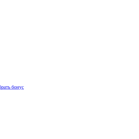
брать бонус