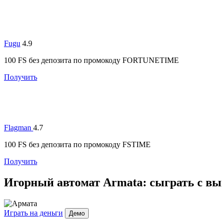
Fugu
4.9
100 FS без депозита по промокоду FORTUNETIME
Получить
Flagman
4.7
100 FS без депозита по промокоду FSTIME
Получить
Игорный автомат Armata: сыграть с вы
Играть на деньги
Демо