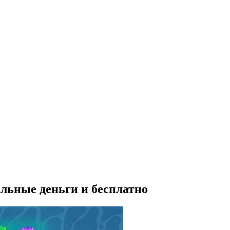
альные деньги и бесплатно