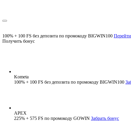
100% + 100 FS без депозита по промокоду BIGWIN100
Перейти
Получить бонус
Kometa
100% + 100 FS без депозита по промокоду BIGWIN100
За
APEX
225% + 575 FS по промокоду GOWIN
Забрать бонус