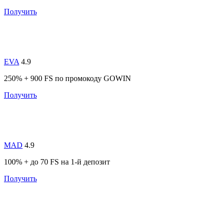
Получить
EVA
4.9
250% + 900 FS по промокоду GOWIN
Получить
MAD
4.9
100% + до 70 FS на 1-й депозит
Получить