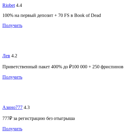
Riobet
4.4
100% на первый депозит + 70 FS в Book of Dead
Получить
Лев
4.2
Приветственный пакет 400% до ₽100 000 + 250 фриспинов
Получить
Азино777
4.3
777₽ за регистрацию без отыгрыша
Получить