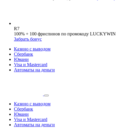
R7
100% + 100 фриспинов по промокоду LUCKYWIN
Забрать бонус
Казино с выводом
Сбербанк
Юмани
Visa и Mastercard
Автоматы на деньги
Казино с выводом
Сбербанк
Юмани
Visa и Mastercard
Автоматы на деньги