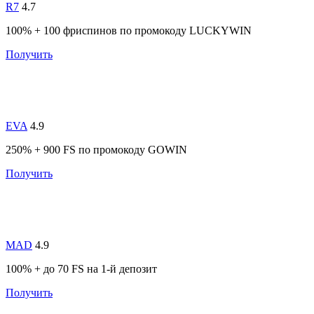
R7
4.7
100% + 100 фриспинов по промокоду LUCKYWIN
Получить
EVA
4.9
250% + 900 FS по промокоду GOWIN
Получить
MAD
4.9
100% + до 70 FS на 1-й депозит
Получить