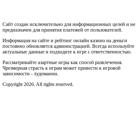
Сайт создан исключительно для информационных целей и не
предназначен для принятия платежей от пользователей.
Информация на сайте и рейтинг онлайн казино на деньги
постоянно обновляется администрацией. Всегда используйте
актуальные данные и подходите к игре с ответственностью.
Рассматривайте азартные игры как способ развлечения.
Чрезмерная страсть к играм может привести к игровой
зависимости - лудомании.
Copyright 2026. All rights reserved.