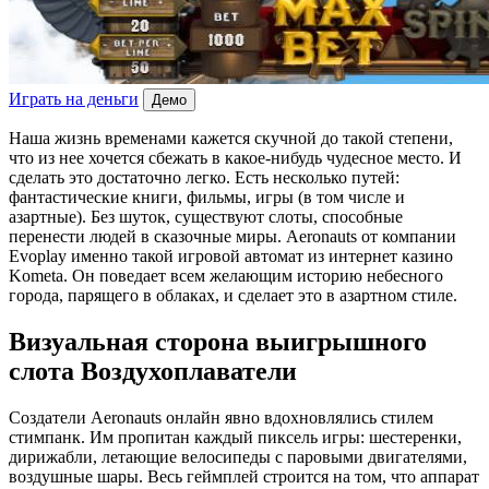
Играть на деньги
Демо
Наша жизнь временами кажется скучной до такой степени,
что из нее хочется сбежать в какое-нибудь чудесное место. И
сделать это достаточно легко. Есть несколько путей:
фантастические книги, фильмы, игры (в том числе и
азартные). Без шуток, существуют слоты, способные
перенести людей в сказочные миры. Aeronauts от компании
Evoplay именно такой игровой автомат из интернет казино
Kometa. Он поведает всем желающим историю небесного
города, парящего в облаках, и сделает это в азартном стиле.
Визуальная сторона выигрышного
слота Воздухоплаватели
Создатели Aeronauts онлайн явно вдохновлялись стилем
стимпанк. Им пропитан каждый пиксель игры: шестеренки,
дирижабли, летающие велосипеды с паровыми двигателями,
воздушные шары. Весь геймплей строится на том, что аппарат