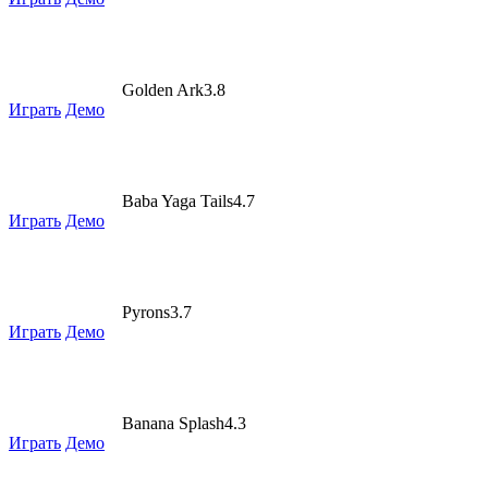
Golden Ark
3.8
Играть
Демо
Baba Yaga Tails
4.7
Играть
Демо
Pyrons
3.7
Играть
Демо
Banana Splash
4.3
Играть
Демо