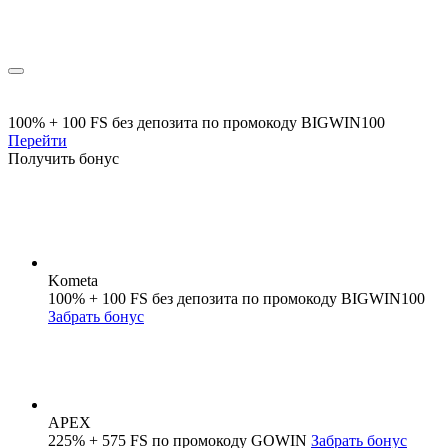
100% + 100 FS без депозита по промокоду BIGWIN100
Перейти
Получить бонус
Kometa
100% + 100 FS без депозита по промокоду BIGWIN100
Забрать бонус
APEX
225% + 575 FS по промокоду GOWIN
Забрать бонус