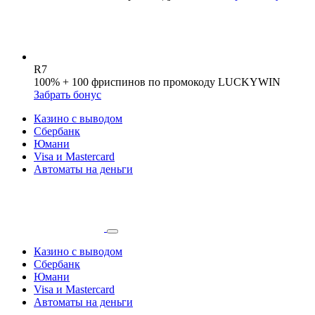
R7
100% + 100 фриспинов по промокоду LUCKYWIN
Забрать бонус
Казино с выводом
Сбербанк
Юмани
Visa и Mastercard
Автоматы на деньги
Казино с выводом
Сбербанк
Юмани
Visa и Mastercard
Автоматы на деньги