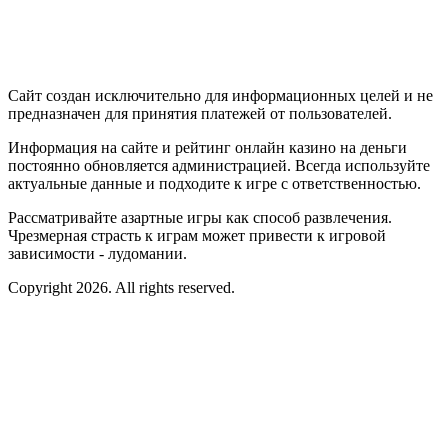
Сайт создан исключительно для информационных целей и не
предназначен для принятия платежей от пользователей.
Информация на сайте и рейтинг онлайн казино на деньги
постоянно обновляется администрацией. Всегда используйте
актуальные данные и подходите к игре с ответственностью.
Рассматривайте азартные игры как способ развлечения.
Чрезмерная страсть к играм может привести к игровой
зависимости - лудомании.
Copyright 2026. All rights reserved.