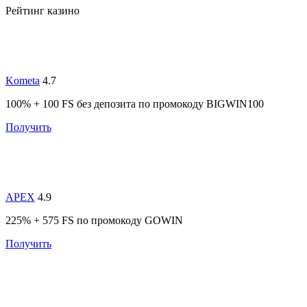
Рейтинг казино
Kometa
4.7
100% + 100 FS без депозита по промокоду BIGWIN100
Получить
APEX
4.9
225% + 575 FS по промокоду GOWIN
Получить