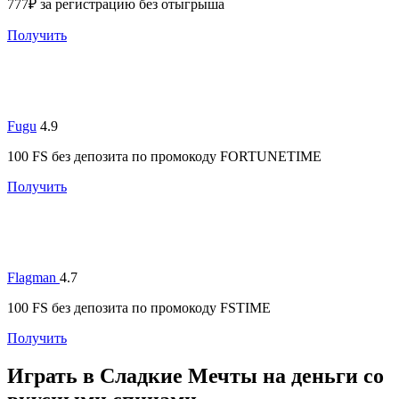
777₽ за регистрацию без отыгрыша
Получить
Fugu
4.9
100 FS без депозита по промокоду FORTUNETIME
Получить
Flagman
4.7
100 FS без депозита по промокоду FSTIME
Получить
Играть в Сладкие Мечты на деньги со