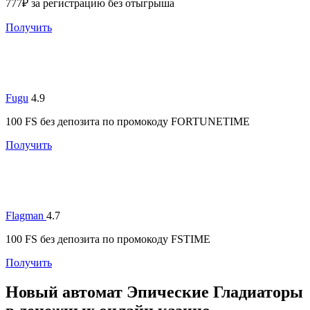
777₽ за регистрацию без отыгрыша
Получить
Fugu
4.9
100 FS без депозита по промокоду FORTUNETIME
Получить
Flagman
4.7
100 FS без депозита по промокоду FSTIME
Получить
Новый автомат Эпические Гладиаторы