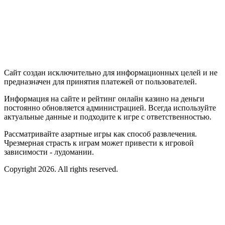
Сайт создан исключительно для информационных целей и не
предназначен для принятия платежей от пользователей.
Информация на сайте и рейтинг онлайн казино на деньги
постоянно обновляется администрацией. Всегда используйте
актуальные данные и подходите к игре с ответственностью.
Рассматривайте азартные игры как способ развлечения.
Чрезмерная страсть к играм может привести к игровой
зависимости - лудомании.
Copyright 2026. All rights reserved.