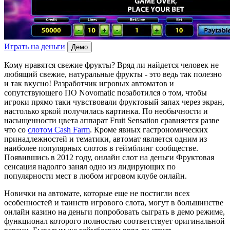
Играть на деньги
Демо
Кому нравятся свежие фрукты? Вряд ли найдется человек не
любящий свежие, натуральные фрукты - это ведь так полезно
и так вкусно! Разработчик игровых автоматов и
сопутствующего ПО Novomatic позаботился о том, чтобы
игроки прямо таки чувствовали фруктовый запах через экран,
настолько яркой получилась картинка. По необычности и
насыщенности цвета аппарат Fruit Sensation сравняется разве
что со
слотом Cash Farm
. Кроме явных гастрономических
принадлежностей и тематики, автомат является одним из
наиболее популярных слотов в геймблинг сообществе.
Появившись в 2012 году, онлайн слот на деньги Фруктовая
сенсация надолго занял одно из лидирующих по
популярности мест в любом игровом клубе онлайн.
Новички на автомате, которые еще не постигли всех
особенностей и таинств игрового слота, могут в большинстве
онлайн казино на деньги попробовать сыграть в демо режиме,
функционал которого полностью соответствует оригинальной