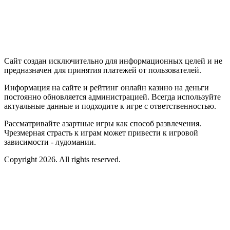
Сайт создан исключительно для информационных целей и не
предназначен для принятия платежей от пользователей.
Информация на сайте и рейтинг онлайн казино на деньги
постоянно обновляется администрацией. Всегда используйте
актуальные данные и подходите к игре с ответственностью.
Рассматривайте азартные игры как способ развлечения.
Чрезмерная страсть к играм может привести к игровой
зависимости - лудомании.
Copyright 2026. All rights reserved.