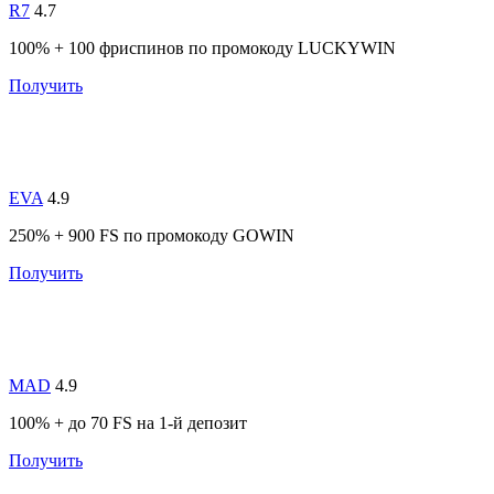
R7
4.7
100% + 100 фриспинов по промокоду LUCKYWIN
Получить
EVA
4.9
250% + 900 FS по промокоду GOWIN
Получить
MAD
4.9
100% + до 70 FS на 1-й депозит
Получить