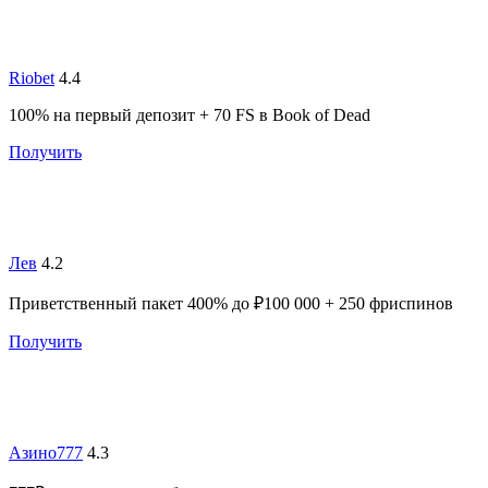
Riobet
4.4
100% на первый депозит + 70 FS в Book of Dead
Получить
Лев
4.2
Приветственный пакет 400% до ₽100 000 + 250 фриспинов
Получить
Азино777
4.3